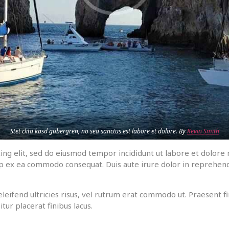
Stet clita kasd gubergren, no sea sanctus est labore et dolore. By
Kevin Smith
ing elit, sed do eiusmod tempor incididunt ut labore et dolore
quip ex ea commodo consequat. Duis aute irure dolor in reprehen
eleifend ultricies risus, vel rutrum erat commodo ut. Praesent
ur placerat finibus lacus.