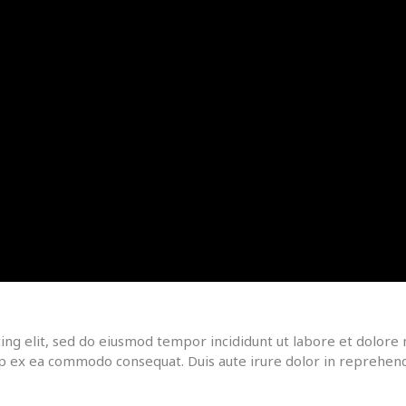
ing elit, sed do eiusmod tempor incididunt ut labore et dolore
quip ex ea commodo consequat. Duis aute irure dolor in reprehen