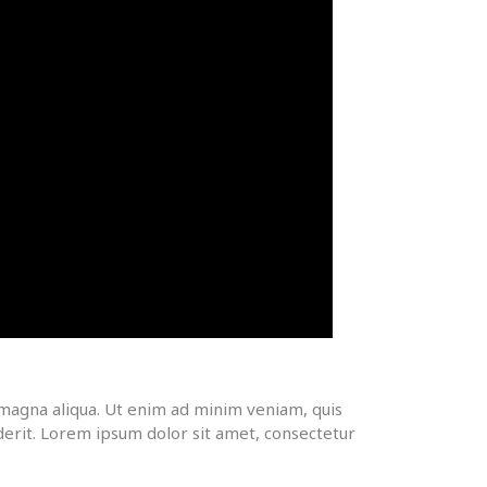
 magna aliqua. Ut enim ad minim veniam, quis
derit. Lorem ipsum dolor sit amet, consectetur