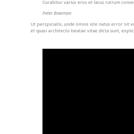
Curabitur varius eros et lacus rutrum conse
Peter Bowman
Ut perspiciatis, unde omnis iste natus error si
et quasi architecto beatae vitae dicta sunt, expli