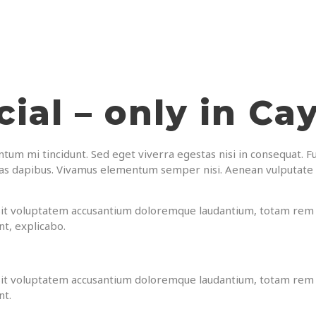
ial – only in C
tum mi tincidunt. Sed eget viverra egestas nisi in consequat. Fu
ras dapibus. Vivamus elementum semper nisi. Aenean vulputate el
r sit voluptatem accusantium doloremque laudantium, totam rem 
nt, explicabo.
r sit voluptatem accusantium doloremque laudantium, totam rem 
nt.