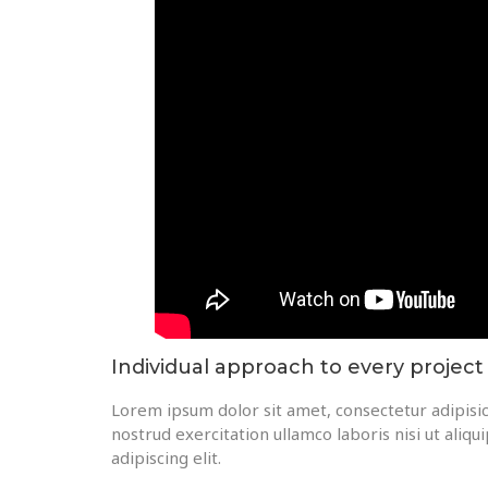
Individual approach to every project
Lorem ipsum dolor sit amet, consectetur adipisic
nostrud exercitation ullamco laboris nisi ut ali
adipiscing elit.