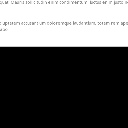
quat. Mauris sollicitudin enim condimentum, luctus enim justo no
t voluptatem accusantium doloremque laudantium, totam rem aper
cabo.