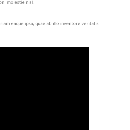
n, molestie nisl.
iam eaque ipsa, quae ab illo inventore veritatis