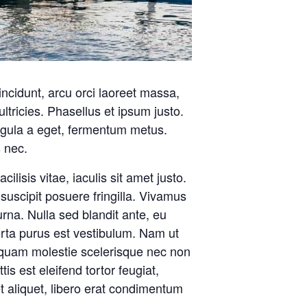
incidunt, arcu orci laoreet massa,
ultricies. Phasellus et ipsum justo.
igula a eget, fermentum metus.
s nec.
ilisis vitae, iaculis sit amet justo.
uscipit posuere fringilla. Vivamus
urna. Nulla sed blandit ante, eu
orta purus est vestibulum. Nam ut
ac quam molestie scelerisque nec non
s est eleifend tortor feugiat,
 et aliquet, libero erat condimentum