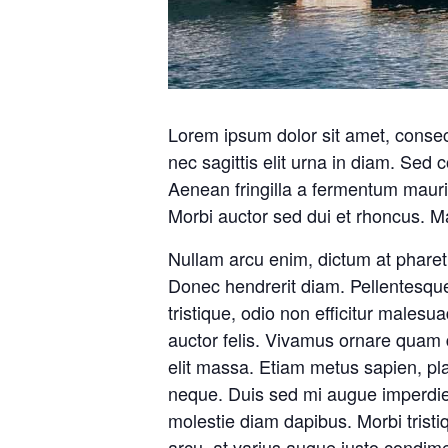
Lorem ipsum dolor sit amet, consect
nec sagittis elit urna in diam. Sed 
Aenean fringilla a fermentum mauri
Morbi auctor sed dui et rhoncus. Ma
Nullam arcu enim, dictum at pharetra 
Donec hendrerit diam. Pellentesque
tristique, odio non efficitur malesu
auctor felis. Vivamus ornare quam 
elit massa. Etiam metus sapien, pla
neque. Duis sed mi augue imperdiet 
molestie diam dapibus. Morbi tristiq
arcu, at varius augue justo condime