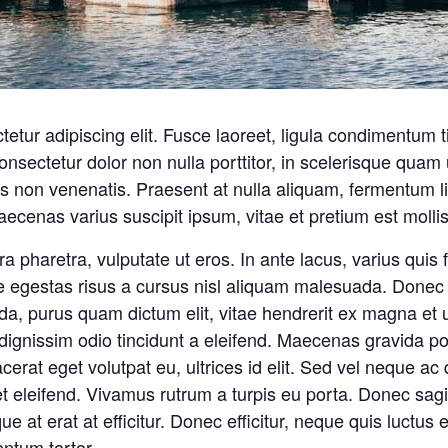
etur adipiscing elit. Fusce laoreet, ligula condimentum t
consectetur dolor non nulla porttitor, in scelerisque quam 
s non venenatis. Praesent at nulla aliquam, fermentum l
ecenas varius suscipit ipsum, vitae et pretium est molli
pharetra, vulputate ut eros. In ante lacus, varius quis fac
 egestas risus a cursus nisl aliquam malesuada. Donec s
ada, purus quam dictum elit, vitae hendrerit ex magna et 
dignissim odio tincidunt a eleifend. Maecenas gravida p
cerat eget volutpat eu, ultrices id elit. Sed vel neque 
eleifend. Vivamus rutrum a turpis eu porta. Donec sagitti
ue at erat at efficitur. Donec efficitur, neque quis luctus
ntum tortor.