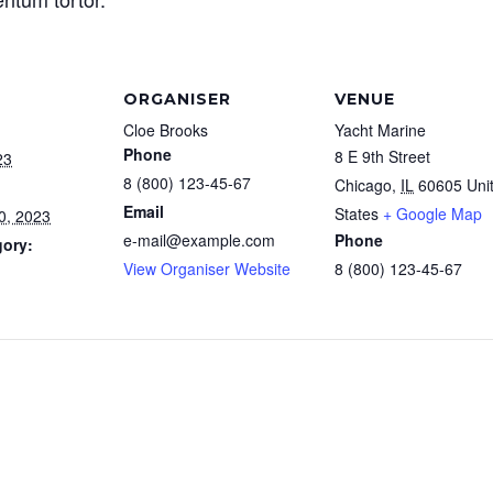
ORGANISER
VENUE
Cloe Brooks
Yacht Marine
Phone
8 E 9th Street
23
8 (800) 123-45-67
Chicago
,
IL
60605
Uni
Email
States
+ Google Map
0, 2023
e-mail@example.com
Phone
gory:
View Organiser Website
8 (800) 123-45-67