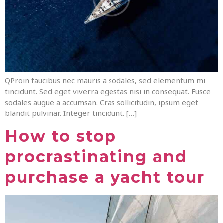
QProin faucibus nec mauris a sodales, sed elementum mi
tincidunt. Sed eget viverra egestas nisi in consequat. Fusce
sodales augue a accumsan. Cras sollicitudin, ipsum eget
blandit pulvinar. Integer tincidunt. […]
How to stop
procrastinating and
purchase a yacht tour